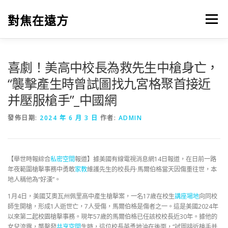
跳
至
對焦在遠方
選單
主
要
內
容
喜劇！美高中校長為救先生中槍身亡，
“襲擊產生時曾試圖找九宮格聚首接近
并壓服槍手”_中國網
發佈日期:
2024 年 6 月 3 日
作者:
ADMIN
【舉世時報綜合
私密空間
報道】據美國有線電視消息網14日報道，在日前一路
年夜範圍槍擊事務中勇敢
家教
維護先生的校長丹·馬爾伯格當天因傷重往世，本
地人稱他為“好漢”。
1月4日，美國艾奧瓦州佩里高中產生槍擊案，一名17歲在校生
講座場地
向同校
師生開槍，形成1人逝世亡，7人受傷，馬爾伯格是傷者之一。這是美國2024年
以來第二起校園槍擊事務。現年57歲的馬爾伯格已任該校校長近30年。據他的
女兒流露，襲擊發
共享空間
生時，這位校長英勇地沖在後面，“試圖接近槍手并