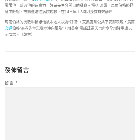
壓服他，疏散他的留意力，好讓先生分開自助餐廳。”警方流露，馬爾伯格終極
身中數槍，被緊迫送往病院挽救，在14日早上8時因挽救有效離世。
馬爾伯格的勇敢舉措讓他被本地人視為“好漢”。艾奧瓦州公共平安部表現，馬爾
交通
伯格“為救先生忘我地沖向風險”。州長金·雷諾茲當天也命令全州降半旗以
示悼念。（韓林）
發佈留言
留言
*