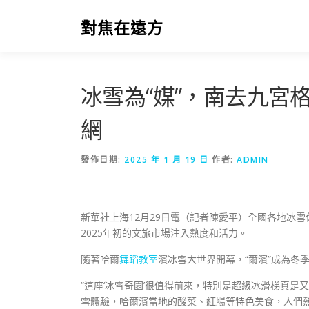
跳
至
對焦在遠方
主
要
內
容
冰雪為“媒”，南去九宮
網
發佈日期:
2025 年 1 月 19 日
作者:
ADMIN
新華社上海12月29日電（記者陳愛平）全國各地冰雪休
2025年初的文旅市場注入熱度和活力。
隨著哈爾
舞蹈教室
濱冰雪大世界開幕，“爾濱”成為冬季
“這座‘冰雪奇園’很值得前來，特別是超級冰滑梯真
雪體驗，哈爾濱當地的酸菜、紅腸等特色美食，人們