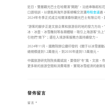
近日，雙層觀光巴士在哈爾濱“開跑”，沿途串聯起松
口語培訓，以便能與海外游客順暢交流溝
時租會議
通
2024年冬季正式成立哈爾濱春秋觀光巴士有限公司
“游客的腳步正是文旅企業和旅游目的地的發力方向。
冰、冰壺、冰雪雕刻等各類體驗，吸引上海游客“北上
引他們“南下”；還在入境游客服務方面持續發力。
2024年11月，國務院辦公廳印發的《關于以冰雪運
總規模達到1.2萬億元，到2030年達到1.5萬億元。
中國旅游研究院院長戴斌說，要借好“冬”風，文旅、
更多新的旅游空間和消費場景，實現冰雪經濟的創新
發佈留言
留言
*