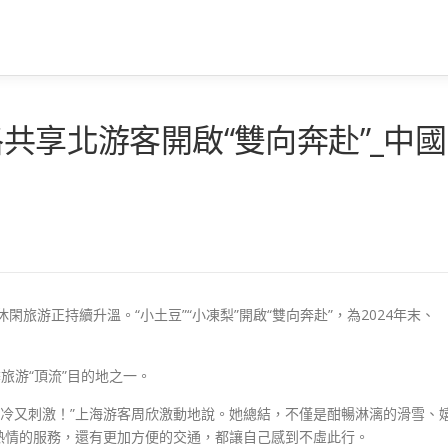
格共享北游客開啟“雙向奔赴”_中國
閑旅游正持續升溫。“小土豆”“小凍梨”開啟“雙向奔赴”，為2024年末、
旅游“頂流”目的地之一。
是又冷又刺激！”上海游客周欣激動地說。她總結，不僅是酣暢淋漓的滑雪、
熱情的服務，還有更加方便的交通，都讓自己感到不虛此行。