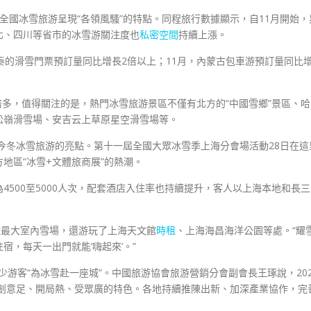
季，全國冰雪旅游呈現“各領風騷”的特點。同程旅行數據顯示，自11月開始，
北、四川等省市的冰雪游關注度也
私密空間
持續上漲。
泰的滑雪門票預訂量同比增長2倍以上；11月，內蒙古包車游預訂量同比
倍多，值得關注的是，熱門冰雪旅游景區不僅有北方的“中國雪鄉”景區、哈
松嶺滑雪場、安吉云上草原星空滑雪場等。
為今冬冰雪旅游的亮點。第十一屆全國大眾冰雪季上海分會場活動28日在這
地區“冰雪+文體旅商展”的熱潮。
為4500至5000人次，配套酒店入住率也持續提升，客人以上海本地和長三
球最大室內雪場，還游玩了上海天文館
時租
、上海海昌海洋公園等處。“耀
，每天一出門就能‘嗨起來’。”
不少游客“為冰雪赴一座城”。中國旅游協會旅游營銷分會副會長王琢說，202
、創意足、開局熱、受眾廣的特色。各地持續推陳出新、加深產業協作，完