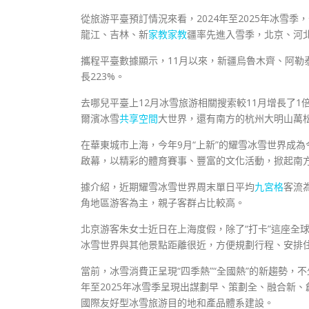
從旅游平臺預訂情況來看，2024年至2025年冰雪
龍江、吉林、新
家教
家教
疆率先進入雪季，北京、河
攜程平臺數據顯示，11月以來，新疆烏魯木齊、阿勒
長223%。
去哪兒平臺上12月冰雪旅游相關搜索較11月增長了1
爾濱冰雪
共享空間
大世界，還有南方的杭州大明山萬
在華東城市上海，今年9月“上新”的耀雪冰雪世界成
啟幕，以精彩的體育賽事、豐富的文化活動，掀起南方
據介紹，近期耀雪冰雪世界周末單日平均
九宮格
客流
角地區游客為主，親子客群占比較高。
北京游客朱女士近日在上海度假，除了“打卡”這座全
冰雪世界與其他景點距離很近，方便規劃行程、安排住宿
當前，冰雪消費正呈現“四季熱”“全國熱”的新趨勢，
年至2025年冰雪季呈現出謀劃早、策劃全、融合新
國際友好型冰雪旅游目的地和產品體系建設。