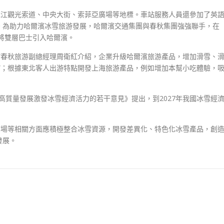
花江觀光索道、中央大街、索菲亞廣場等地標。車站服務人員還參加了英
。為助力哈爾濱冰雪旅游發展，哈爾濱交通集團與春秋集團強強聯手，在
，將雙層巴士引入哈爾濱。
”春秋旅游副總經理周衛紅介紹，企業升級哈爾濱旅游產品，增加滑雪、
”；根據東北客人出游特點開發上海旅游產品，例如增加本幫小吃體驗，
動高質量發展激發冰雪經濟活力的若干意見》提出，到2027年我國冰雪經
市場等相關方面應積極整合冰雪資源，開發差異化、特色化冰雪產品，創
發展。