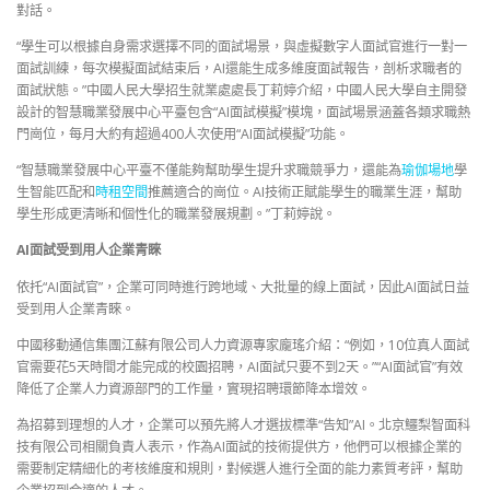
對話。
“學生可以根據自身需求選擇不同的面試場景，與虛擬數字人面試官進行一對一
面試訓練，每次模擬面試結束后，AI還能生成多維度面試報告，剖析求職者的
面試狀態。”中國人民大學招生就業處處長丁莉婷介紹，中國人民大學自主開發
設計的智慧職業發展中心平臺包含“AI面試模擬”模塊，面試場景涵蓋各類求職熱
門崗位，每月大約有超過400人次使用“AI面試模擬”功能。
“智慧職業發展中心平臺不僅能夠幫助學生提升求職競爭力，還能為
瑜伽場地
學
生智能匹配和
時租空間
推薦適合的崗位。AI技術正賦能學生的職業生涯，幫助
學生形成更清晰和個性化的職業發展規劃。”丁莉婷說。
AI面試受到用人企業青睞
依托“AI面試官”，企業可同時進行跨地域、大批量的線上面試，因此AI面試日益
受到用人企業青睞。
中國移動通信集團江蘇有限公司人力資源專家龐瑤介紹：“例如，10位真人面試
官需要花5天時間才能完成的校園招聘，AI面試只要不到2天。”“AI面試官”有效
降低了企業人力資源部門的工作量，實現招聘環節降本增效。
為招募到理想的人才，企業可以預先將人才選拔標準“告知”AI。北京鱷梨智面科
技有限公司相關負責人表示，作為AI面試的技術提供方，他們可以根據企業的
需要制定精細化的考核維度和規則，對候選人進行全面的能力素質考評，幫助