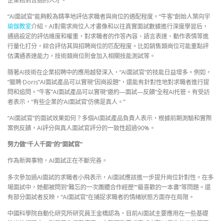
企業招到合適的人才。
“AI面試官”能夠較為精準地評估求職者與崗位的適配程度。“牛客”創始人葉向宇
瑜伽教室
介紹，AI對需求崗位人才畫像和以往真實面試數據進行深度學習后，
通過設定的評估維度和權重，對求職者的作答內容、語言表達、動作表情等進
行量化打分，綜合評估其與招聘崗位的匹配程度。比如銷售類崗位可能重點評
估溝通表達能力，技術類崗位則會加入相關技能測試等。
隨著AI技術在企業招聘中的應用越發深入，“AI面試官”的技能日益增多。例如，
“獵聘·Doris”AI面試產品可以實現“因崗設題”，還能有針對性地對求職者進行提
問和追問。“牛客”AI面試產品可以實現“邀約—面試—反饋”全程AI托管。有受訪
者表示，“有些企業的‘AI面試官’仿佛是真人。”
“AI面試官”的面試效果如何？多個AI面試產品負責人表示，根據前期測驗和實際
案例反饋，AI評分與真人面試官評分的一致性超過90%。
努力做“千人千面”的“面試官”
作為新興事物，AI面試正在不斷完善。
多次參加過AI面試的求職者小飛表示，AI面試應該進一步提升崗位針對性。在多
場面試中，她都被問到“難忘的一次團體合作經歷”“最喜歡的一本書”等問題。還
有部分面試者反映，“AI面試官”在捕捉求職者的情緒狀態方面存在局限。
中國科學院自動化研究所研究員王金橋認為，目前AI面試主要應用在一些基礎