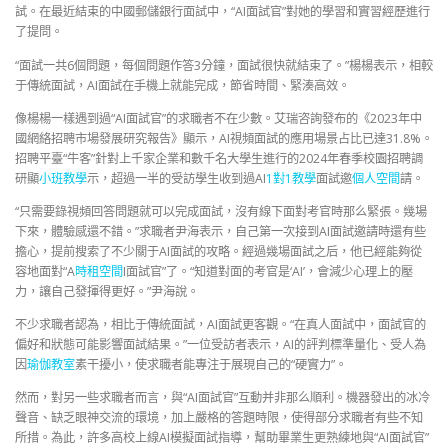
試。在最近結束的中國郵儲銀行面試中，“AI面試官”對她的學習和實習經歷進行
了提問。
“面試一共6個問題，每個問題作答3分鐘，面試很快就結束了。”楊楊表示，相較
于傳統面試，AI面試在手機上就能完成，節省時間、緊湊高效。
像楊楊一樣遇到過“AI面試官”的求職者不在少數。艾瑞咨詢發布的《2023年中
國網絡招聘市場發展研究報告》顯示，AI視頻面試的應用場景占比已達31.8%。
招聘平臺“牛客”針對上千家企業和數千名大學生進行的2024年春季校園招聘調
研顯
小班教學
示，超過一半的受訪學生收到過AI
1對1教學
面試邀
個人空間
請。
“只需要錄視頻回答問題就可以完成面試，沒有線下面對考官時那么緊張。幾場
下來，體驗感還不錯。”求職者尹海表示，自己第一次接到AI面試邀請時還有些
擔心，提前搜索了不少關于AI面試的攻略。經過幾場面試之后，他已經能夠從
容地面對“A
時租空間
I面試官”了。“知道對面的考官是‘AI’，會減少心理上的壓
力，讓自己發揮得更好。”尹海說。
不少求職者認為，相比于傳統面試，AI面試更客觀。“在真人面試中，面試官的
偏好和狀態可能影響面試結果。”一位受訪者表示，AI的評判標準量化、受人為
因
瑜伽教室
素干擾小，使求職者能專注于展現自己的“硬實力”。
然而，對另一些求職者而言，與“AI面試官”互動并非那么順利。機器發出的冰冷
聲音、缺乏眼神交流的環境，加上嚴格的答題時限，使得部分求職者有些不知
所措。為此，許多高校上線AI模擬面試指導，幫助畢業生更熟練地與“AI面試官”