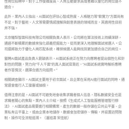
性崗位招聘中，對于工作復雜度高、人際互動要求高或者難以量化的崗位還不
適合。
此外，業內人士指出，AI面試在評估心智成熟度、人格魅力等“軟實力”方面尚有
不足，對于藝術、人文等需要情感理解與創意表達的領域而言，其適用性目前
并不強。
北京鱷梨智面科技有限公司相關負責人表示，公司將在算法技術上持續深耕，
通過不斷積累的數據來強化語義挖掘能力，從而更深入地理解面試候選人。公
司還將致力于優化人崗匹配系統，確保候選人能夠找到更加適合自己的崗位。
獵聘AI面試產品負責人劉穎表示，AI面試系統正在努力向應聘者提出個性化和針
對性的問題，努力向“千人千面”的真人面試官靠近，“AI面試系統實時解析應聘
者作答情況，選擇合適方向追問。”
相關調查顯示，AI面試主要用于初次面試，且企業在采用AI進行面試的同時，通
常還會進行人工復審或抽檢。
值得注意的是，AI面試不可避免地會收集求職者個人信息，隱私數據安全也是
求職者關心的焦點。業內人士介紹，按照《生成式人工智能服務管理暫行辦
法》，AI面試產品需要進行相關備案，產生的數據一般存儲在公共云平臺、企
業私有云平臺上，或由企業本地儲存，數據會加密儲存、傳輸，并設置訪問限
制，操作可全流程追溯。（潘旭濤 宋佳航）