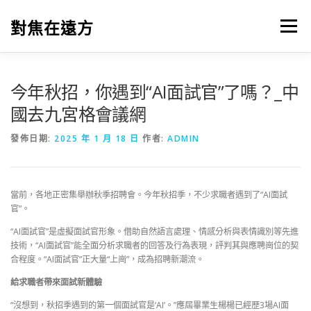
跳
至
對焦在遠方
選單
主
要
內
容
今年秋招，你遇到“AI面試官”了嗎？_中
國去九宮格會議網
發佈日期:
2025 年 1 月 18 日
作者:
ADMIN
當前，各地正密集舉辦秋季招聘會。今年秋招季，不少求職者遇到了“AI面試
官”。
“AI面試官”是虛擬面試官形象。借助自然語言處理、情感分析與表情識別等先進
技術，“AI面試官”能全面分析求職者的回答及行為表現，評判其與應聘崗位的契
合程度。“AI面試官”正大量“上崗”，成為招聘新潮流。
給求職者帶來面試新體驗
“沒想到，秋招季遇到的第一個面試官是‘AI’。”應屆畢業生楊楊已經歷3場AI面