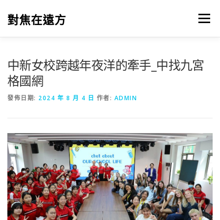
跳
至
對焦在遠方
選單
主
要
內
容
中新女校跨越年夜洋的牽手_中找九宮
格國網
發佈日期:
2024 年 8 月 4 日
作者:
ADMIN