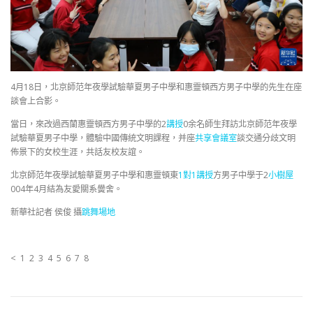
4月18日，北京師范年夜學試驗華夏男子中學和惠靈頓西方男子中學的先生在座
談會上合影。
當日，來改過西蘭惠靈頓西方男子中學的2
講授
0余名師生拜訪北京師范年夜學
試驗華夏男子中學，體驗中國傳統文明課程，并座
共享會議室
談交通分歧文明
佈景下的女校生涯，共話友校友誼。
北京師范年夜學試驗華夏男子中學和惠靈頓東
1對1講授
方男子中學于2
小樹屋
004年4月結為友愛關系黌舍。
新華社記者 侯俊 攝
跳舞場地
< 1 2 3 4 5 6 7 8