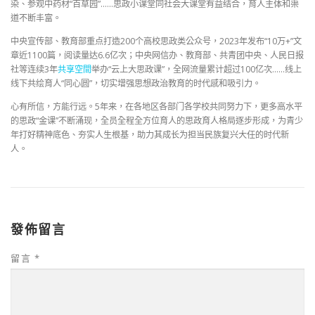
染、参观中药材“百草园”……思政小课堂同社会大课堂有益结合，育人主体和渠
道不断丰富。
中央宣传部、教育部重点打造200个高校思政类公众号，2023年发布“10万+”文
章近1100篇，阅读量达6.6亿次；中央网信办、教育部、共青团中央、人民日报
社等连续3年
共享空間
举办“云上大思政课”，全网流量累计超过100亿次……线上
线下共绘育人“同心圆”，切实增强思想政治教育的时代感和吸引力。
心有所信，方能行远。5年来，在各地区各部门各学校共同努力下，更多高水平
的思政“金课”不断涌现，全员全程全方位育人的思政育人格局逐步形成，为青少
年打好精神底色、夯实人生根基，助力其成长为担当民族复兴大任的时代新
人。
發佈留言
留言
*