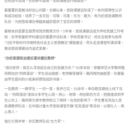
在改进中加强，在创新中提高，思政课建设行稳致远。
最重要的是解决好信心问题。长期以来，思政课建设形成了一系列规律性认识
和成功经验，培养了一支可信、可敬、可靠，乐为、敢为、有为的思政课教师
队伍，为把思政课办得越来越好提供了坚实的保障。
最根本的是要全面贯彻党的教育方针。5年来，思政课建设成为学校党建工作考
核、办学质量和学科建设的重要评估标准。学校党委书记、校长全程参与指导
“习近平新时代中国特色社会主义思想概论”课程建设，带头走进课堂听课讲课，
推动思政课建设内涵式发展。
“办好思想政治理论课关键在教师”
“请问老师，我怎么寻找适合自己的发展方向？”30多年前，安徽师范大学教师路
丙辉创办“丙辉漫谈”，学生说出困惑，老师解答辅导。路丙辉的抽屉里，珍藏着
由学生提问的小纸条积攒而成的书册。
一名教师，一群学生，一问一答，各抒己见。30余年，举办数百期线上线下活
动，“丙辉漫谈”浸润众多学生心田。用心、用情、用创新的方式，把道理讲到学
生心坎上，路丙辉为青年教师树立了榜样。在他的影响下，学生曹克亮加入思
政课教师队伍，在中国计量大学思政课堂开展“克亮漫谈”等活动，以情化人、用
心育人。
强化引育并举，夯实教师队伍“主力军”。