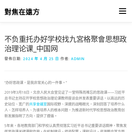
跳
至
對焦在遠方
選單
主
要
內
容
不负重托办好学校找九宮格聚會思想政
治理论课_中国网
發佈日期:
2024 年 4 月 25 日
作者:
ADMIN
“办好思政课，是我非常关心的一件事。”
2019年3月18日，北京人民大会堂见证了一堂特殊而难忘的思政课——习近平
总书记主持召开学校思想政治理论课教师座谈会并发表重要讲话，以高远的历
史站位、宽广的
共享會議室
国际视野、深邃的战略眼光，深刻回答了培养什么
人、怎样培养人、为谁培养人的根本问题，为推进新时代学校思想政治教育创
新发展指明了方向、提供了遵循。
5年来，各地教育部门和学校认真贯彻落实习近平总书记重要讲话精神，聚焦发
挥思政课关键课程作用，在机制建设、师资配置、课程设计、资源整合等方面