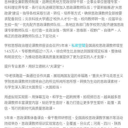
吉林健全兼职教师制度，选聘优秀地方党政领导干部、企事业单位管理专家、
社科理论界专家、各行业先进模范等加入思政课教师队伍；宁夏积极推进“大思
政课”建设，指导各校采取引进、转任、培养等方式，确保思政课教师全部按要
求配备到位；北京科技大学通过“校外人才引一批、校内教师转一批、应届毕业
生招一批”，优先配齐思政课教师队伍……各地区各部门各学校努力配齐建强思政
课专职教师队伍，在打造一支政治强、情怀深、思维新、视野广、自律严、人
格正的思政课教师队伍上下足功夫。
学校思想政治理论课教师座谈会召开5年来，
私密空間
全国高校思政课教师增至
14.5万人，专职教师超过11万人，综合师生比总体达到国家规定标准，整体结
构明显优化，为推动思政课高质量发展提供了更为坚实的人才支撑。
提升专业素养，用好立德树人“大课堂”。
“中老铁路是一条通往合作共赢、展现两国友谊的幸福路。”重庆大学马克思主义
学院思政课教师刘倩将自己的所见所闻所思所想，转换为生动的思政课素材，
与学生深入探讨大国责任、大国担当。
用虚拟现实观影、用弹幕互动，和学生一起刷微博、拍视频日志，越来越多思
政课教师丰富课堂内容，贴近学生喜好，着力打造让更多学生爱听、能懂、真
信、笃行的新时代高质量思政课。
5年来，思政课集体备课会、骨干教师研修班、全国高校思政课教学展示等活动
持续举办，思政课教师培训实现常态化、全覆盖、分众式；河南、四川、陕西