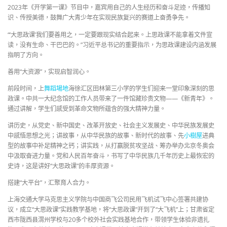
2023年《开学第一课》节目中，嘉宾用自己的人生经历和奋斗足迹，传播知
识、传授美德，鼓舞广大青少年在实现民族复兴的赛道上奋勇争先。
“‘大思政课’我们要善用之，一定要跟现实结合起来。上思政课不能拿着文件宣
读，没有生命、干巴巴的。”习近平总书记的重要指示，为思政课建设内涵发展
指明了方向。
善用“大资源”，实现启智润心。
前段时间，上
舞蹈場地
海徐汇区田林第三小学的学生们迎来一堂印象深刻的思
政课。中共一大纪念馆的工作人员带来了一件馆藏珍贵文物——《新青年》。
通过讲解，学生们感受到革命文物所蕴含的强大精神力量。
讲历史，从党史、新中国史、改革开放史、社会主义发展史、中华民族发展史
中感悟思想之光；讲故事，从中华民族的故事、新时代的故事、先
小樹屋
进典
型的故事中补足精神之钙；讲实践，从打赢脱贫攻坚战、筹办举办北京冬奥会
中汲取奋进力量。党和人民百年奋斗，书写了中华民族几千年历史上最恢宏的
史诗，这是讲好“大思政课”的丰厚资源。
搭建“大平台”，汇聚育人合力。
上海交通大学马克思主义学院与中国商飞公司民用飞机试飞中心签署共建协
议，成立“大思政课”实践教学基地，将“大思政课”开到了“大飞机”上；甘肃省定
西市陇西县渭州学校与20多个校外社会实践基地合作，带领学生体验非遗扎