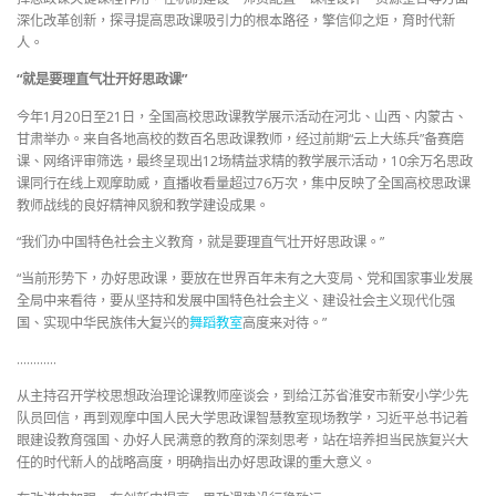
深化改革创新，探寻提高思政课吸引力的根本路径，擎信仰之炬，育时代新
人。
“就是要理直气壮开好思政课”
今年1月20日至21日，全国高校思政课教学展示活动在河北、山西、内蒙古、
甘肃举办。来自各地高校的数百名思政课教师，经过前期“云上大练兵”备赛磨
课、网络评审筛选，最终呈现出12场精益求精的教学展示活动，10余万名思政
课同行在线上观摩助威，直播收看量超过76万次，集中反映了全国高校思政课
教师战线的良好精神风貌和教学建设成果。
“我们办中国特色社会主义教育，就是要理直气壮开好思政课。”
“当前形势下，办好思政课，要放在世界百年未有之大变局、党和国家事业发展
全局中来看待，要从坚持和发展中国特色社会主义、建设社会主义现代化强
国、实现中华民族伟大复兴的
舞蹈教室
高度来对待。”
…………
从主持召开学校思想政治理论课教师座谈会，到给江苏省淮安市新安小学少先
队员回信，再到观摩中国人民大学思政课智慧教室现场教学，习近平总书记着
眼建设教育强国、办好人民满意的教育的深刻思考，站在培养担当民族复兴大
任的时代新人的战略高度，明确指出办好思政课的重大意义。