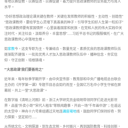
等地以赛促教、以赛促改、以赛促建，着力提升思政课教师的业务能力与育人
水平。
“办好思想政治理论课关键在教师，关键在发挥教师的积极性、主动性、创造性”
“思政课教师，要给学生心灵埋下真善美的种子，引导学生扣好人生第一粒扣子”
“思政课教师要有家国情怀，心里装着国家和民族，在党和人民的伟大实践中关
注时代、关注社会，汲取养分、丰富思想”……习近平总书记的殷殷嘱托，在广大
思政课教师心中落地生根。
如
家教
今，这支专职为主、专兼结合、数量充足、素质优良的思政课教师队伍
逐渐配齐建强，一批批优秀人才加入思政课教师队伍中，播种信念、夯实信
仰、守正创新、培根铸魂。
“‘大思政课’我们要善用之”
近年来，每年秋季学期开学，由中央宣传部、教育部和中央广播电视总台联合
主办的《开学第一课》专题节目总会如约而至。全国亿万名中小学生守候在屏
幕前，共上一堂“大思政课”。
在数字版《清明上河图》前，浙江大学研究员金晓明带领同学们走进光影世
界，品鉴“外卖小哥”“宋代人租车”等轶闻趣事，开启一场“千年画中游”；在遥远
的太空中，神舟十六号乘组通过天地连
講座場地
线，鼓励同学们保持好奇、努
力探索、坚定前行……
从传统文化、文明探源，到生态文明、乡村振兴，再到国防教育、科技创新，